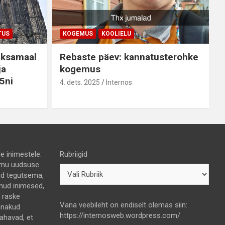
TUS
KOGEMUS
KOOLIELU
aksamaal
Rebaste päev: kannatusterohke
ja
kogemus
5ni
4. dets. 2025
Internos
e inimestele.
Rubriigid
 himu uudsuse
nad tegutsema,
lnud inimesed,
e raske
Vana veebileht on endiselt olemas siin:
nnakud
https://internosweb.wordpress.com/
tahavad, et