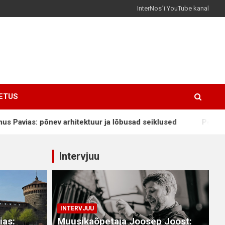
InterNos´i YouTube kanal
ETUS
as: põnev arhitektuur ja lõbusad seiklused
Peatoimetaja
Intervjuu
INTERVJUU
ias:
Muusikaõpetaja Joosep Joost: