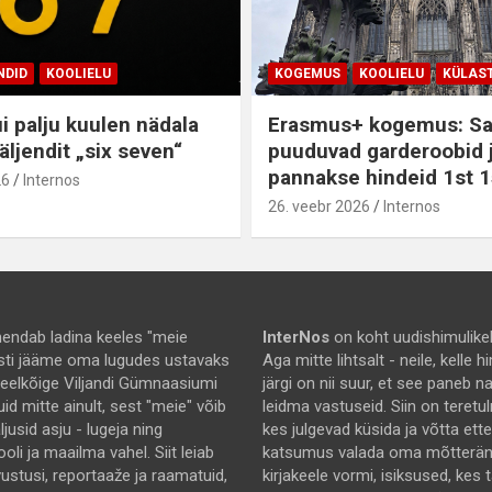
NDID
KOOLIELU
KOGEMUS
KOOLIELU
KÜLAS
i palju kuulen nädala
Erasmus+ kogemus: S
äljendit „six seven“
puuduvad garderoobid 
pannakse hindeid 1st 1
26
Internos
26. veebr 2026
Internos
endab ladina keeles "meie
InterNos
on koht uudishimulikel
asti jääme oma lugudes ustavaks
Aga mitte lihtsalt - neile, kelle
 eelkõige Viljandi Gümnaasiumi
järgi on nii suur, et see paneb 
uid mitte ainult, sest "meie" võib
leidma vastuseid. Siin on teretu
jusid asju - lugeja ning
kes julgevad küsida ja võtta ett
ooli ja maailma vahel. Siit leiab
katsumus valada oma mõtterä
rvustusi, reportaaže ja raamatuid,
kirjakeele vormi, isiksused, kes 