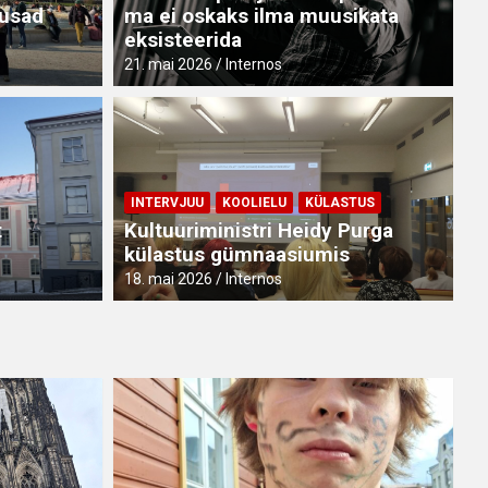
busad
ma ei oskaks ilma muusikata
eksisteerida
21. mai 2026
Internos
OGEMUS
KÜLASTUS
rasmus+ kogemus Pavias: põnev ar
INTERVJUU
KOOLIELU
KÜLASTUS
a lõbusad seiklused
t
Kultuuriministri Heidy Purga
külastus gümnaasiumis
mai 2026
Internos
18. mai 2026
Internos