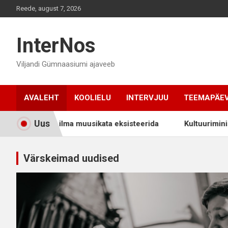
Skip
Reede, august 7, 2026
to
content
InterNos
Viljandi Gümnaasiumi ajaveeb
AVALEHT
KOOLIELU
INTERVJUU
TEEMAPÄE
Uus
ei oskaks ilma muusikata eksisteerida
Kultuuriministri 
Värskeimad uudised