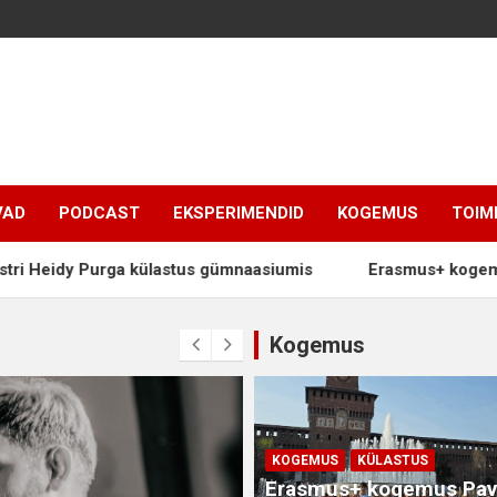
VAD
PODCAST
EKSPERIMENDID
KOGEMUS
TOIM
Heidy Purga külastus gümnaasiumis
Erasmus+ kogemus Pavi
Kogemus
KOGEMUS
KÜLASTUS
Erasmus+ kogemus Pav