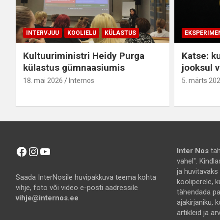
INTERVJUU
KOOLIELU
KÜLASTUS
EKSPERIME
Kultuuriministri Heidy Purga
Katse: ku
külastus gümnaasiumis
jooksul v
18. mai 2026
Internos
5. märts 20
Facebook
Instagram
YouTube
Inter Nos
täh
vahel". Kindl
ja huvitavaks
Saada InterNosile huvipakkuva teema kohta
kooliperele, k
vihje, foto või video e-posti aadressile
tähendada pal
vihje@internos.ee
ajakirjaniku, k
artikleid ja a