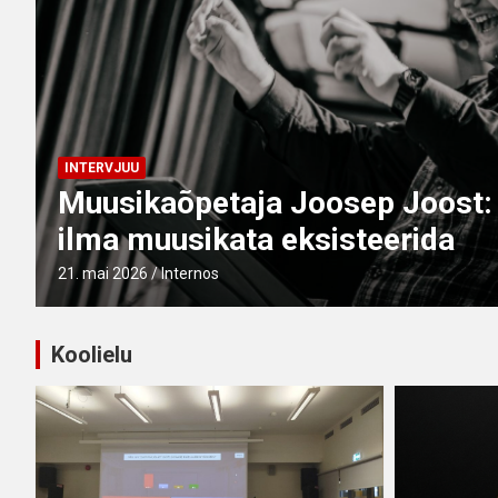
INTERVJUU
KOOLIELU
KÜLAS
 ma ei oskaks
Kultuuriministri
gümnaasiumis
18. mai 2026
Internos
Koolielu