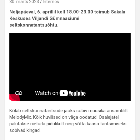
30. märts 2023
Internos
Neljapäeval, 6. aprillil kell 18.00-23.00 toimub Sakala
Keskuses Viljandi Gümnaasiumi
seltskonnatantsuõhtu.
Kõlab seltskonnatantsude jaoks sobiv muusika ansamblilt
MelodyMix. Kõik huvilised on väga oodatud. Osalejatel
palutakse riietuda pidulikult ning võtta kaasa tantsimiseks
sobivad kingad.