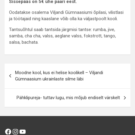
Sissepääs on 5€ ühe paari eest.
Oodatakse osalema Viljandi Gümnaasiumi õpilasi, vilistlasi
ja töötajaid ning kaaslane võib olla ka väljastpoolt kooli.
Tantsuõhtul saab tantsida järgmisi tantse: rumba, jive,
samba, cha cha, valss, aeglane valss, fokstrott, tango,
salsa, bachata.
Navigeerimine
Moodne kool, kus ei helise koolikell – Viljandi
Gümnaasium ukrainlaste silme läbi
Pähklipureja- tuttav lugu, mis mõjub endiselt värskelt
Facebook
Instagram
YouTube