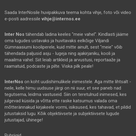
Saada InterNosile huvipakkuva teema kohta vihje, foto või video
e-posti aadressile
vihje@internos.ee
Inter Nos
tähendab ladina keeles "meie vahel". Kindlasti jääme
oma lugudes ustavaks ja huvitavaks eelkõige Viljandi
Gümnaasiumi kooliperele, kuid mitte ainult, sest "meie" võib
tähendada paljusid asju - lugeja ning ajakirjaniku, kooli ja
maailma vahel. Siit leiab artikleid ja arvustusi, reportaaže ja
raamatuid, podcaste ja pilte. Viska pilk peale!
InterNos
on koht uudishimulikele inimestele. Aga mitte lihtsalt -
neile, kelle himu uudsuse järgi on nii suur, et see paneb nad
tegutsema, leidma vastuseid. Siin on teretulnud inimesed, kes
julgevad küsida ja võtta ette raske katsumus valada oma
mõtterännakud kirjakeele vormi, isiksused, kes tahavad, et pildid
jutustaksid lugu. Kõik objektiivsete ja subjektiivsete lugude
jutustajad, ühinege!
Rubriigid