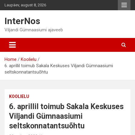
Skip
Laupäev, august 8, 2026
to
content
InterNos
Viljandi Gümnaasiumi ajaveeb
Home
Koolielu
6. aprillil toimub Sakala Keskuses Viljandi Gümnaasiumi
seltskonnatantsuõhtu
KOOLIELU
6. aprillil toimub Sakala Keskuses
Viljandi Gümnaasiumi
seltskonnatantsuõhtu