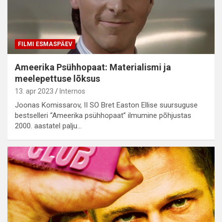
FILMI ESMASPÄEV
Ameerika Psühhopaat: Materialismi ja
meelepettuse lõksus
13. apr 2023
Internos
Joonas Komissarov, II SO Bret Easton Ellise suursuguse
bestselleri “Ameerika psühhopaat” ilmumine põhjustas
2000. aastatel palju…