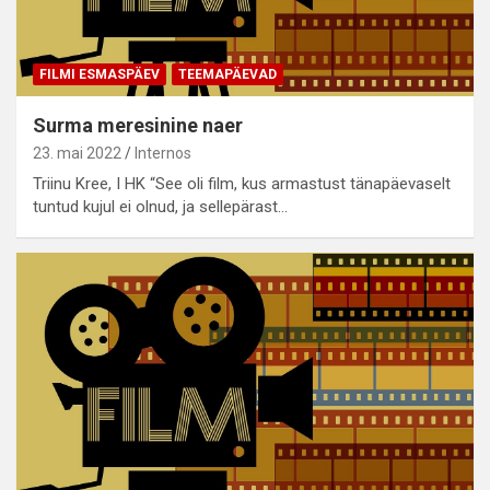
FILMI ESMASPÄEV
TEEMAPÄEVAD
Surma meresinine naer
23. mai 2022
Internos
Triinu Kree, I HK “See oli film, kus armastust tänapäevaselt
tuntud kujul ei olnud, ja sellepärast…