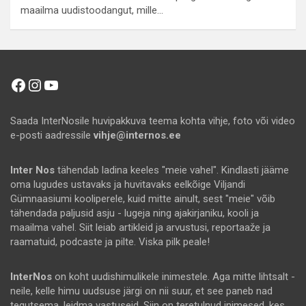
maailma uudistoodangut, mille…
Facebook
Instagram
YouTube
Saada InterNosile huvipakkuva teema kohta vihje, foto või video
e-posti aadressile
vihje@internos.ee
Inter Nos
tähendab ladina keeles "meie vahel". Kindlasti jääme
oma lugudes ustavaks ja huvitavaks eelkõige Viljandi
Gümnaasiumi kooliperele, kuid mitte ainult, sest "meie" võib
tähendada paljusid asju - lugeja ning ajakirjaniku, kooli ja
maailma vahel. Siit leiab artikleid ja arvustusi, reportaaže ja
raamatuid, podcaste ja pilte. Viska pilk peale!
InterNos
on koht uudishimulikele inimestele. Aga mitte lihtsalt -
neile, kelle himu uudsuse järgi on nii suur, et see paneb nad
tegutsema, leidma vastuseid. Siin on teretulnud inimesed, kes