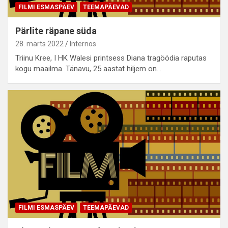
FILMI ESMASPÄEV
TEEMAPÄEVAD
Pärlite räpane süda
28. märts 2022
Internos
Triinu Kree, I HK Walesi printsess Diana tragöödia raputas
kogu maailma. Tänavu, 25 aastat hiljem on…
FILMI ESMASPÄEV
TEEMAPÄEVAD