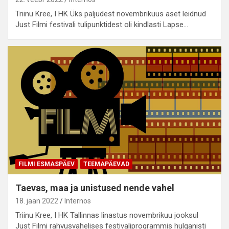
Triinu Kree, I HK Üks paljudest novembrikuus aset leidnud
Just Filmi festivali tulipunktidest oli kindlasti Lapse…
FILMI ESMASPÄEV
TEEMAPÄEVAD
Taevas, maa ja unistused nende vahel
18. jaan 2022
Internos
Triinu Kree, I HK Tallinnas linastus novembrikuu jooksul
Just Filmi rahvusvahelises festivaliprogrammis hulganisti