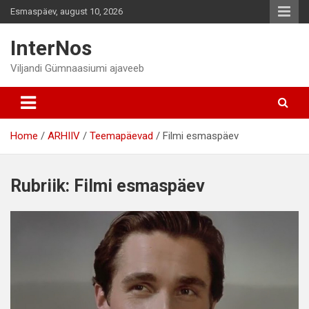
Skip
Esmaspäev, august 10, 2026
to
content
InterNos
Viljandi Gümnaasiumi ajaveeb
Home
ARHIIV
Teemapäevad
Filmi esmaspäev
Rubriik:
Filmi esmaspäev