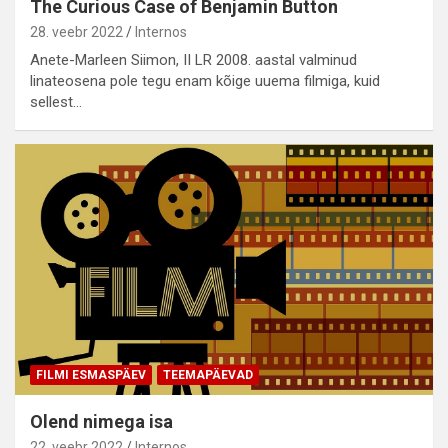
The Curious Case of Benjamin Button
28. veebr 2022
Internos
Anete-Marleen Siimon, II LR 2008. aastal valminud
linateosena pole tegu enam kõige uuema filmiga, kuid
sellest…
FILMI ESMASPÄEV
TEEMAPÄEVAD
Olend nimega isa
22. veebr 2022
Internos