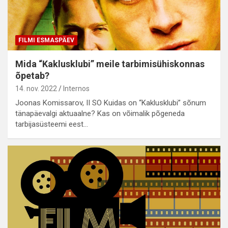
FILMI ESMASPÄEV
Mida “Kaklusklubi” meile tarbimisühiskonnas
õpetab?
14. nov. 2022
Internos
Joonas Komissarov, II SO Kuidas on “Kaklusklubi” sõnum
tänapäevalgi aktuaalne? Kas on võimalik põgeneda
tarbijasüsteemi eest…