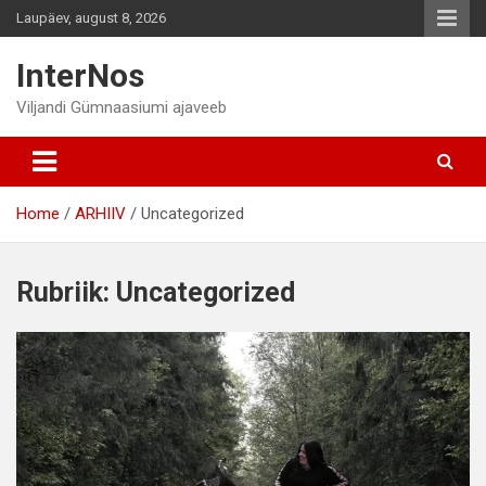
Skip
Laupäev, august 8, 2026
to
content
InterNos
Viljandi Gümnaasiumi ajaveeb
Home
ARHIIV
Uncategorized
Rubriik:
Uncategorized