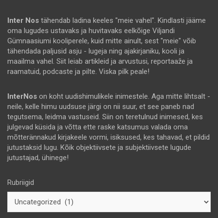
Inter Nos
tähendab ladina keeles "meie vahel". Kindlasti jääme
oma lugudes ustavaks ja huvitavaks eelkõige Viljandi
Gümnaasiumi kooliperele, kuid mitte ainult, sest "meie" võib
tähendada paljusid asju - lugeja ning ajakirjaniku, kooli ja
maailma vahel. Siit leiab artikleid ja arvustusi, reportaaže ja
raamatuid, podcaste ja pilte. Viska pilk peale!
InterNos
on koht uudishimulikele inimestele. Aga mitte lihtsalt -
neile, kelle himu uudsuse järgi on nii suur, et see paneb nad
tegutsema, leidma vastuseid. Siin on teretulnud inimesed, kes
julgevad küsida ja võtta ette raske katsumus valada oma
mõtterännakud kirjakeele vormi, isiksused, kes tahavad, et pildid
jutustaksid lugu. Kõik objektiivsete ja subjektiivsete lugude
jutustajad, ühinege!
Rubriigid