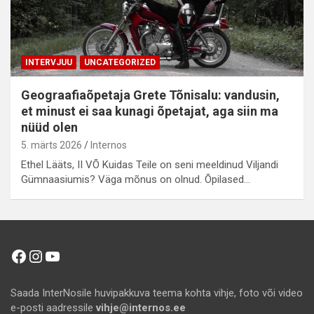
INTERVJUU
UNCATEGORIZED
Geograafiaõpetaja Grete Tõnisalu: vandusin,
et minust ei saa kunagi õpetajat, aga siin ma
nüüd olen
5. märts 2026
Internos
Ethel Lääts, II VÕ Kuidas Teile on seni meeldinud Viljandi
Gümnaasiumis? Väga mõnus on olnud. Õpilased…
Facebook
Instagram
YouTube
Saada InterNosile huvipakkuva teema kohta vihje, foto või video
e-posti aadressile
vihje@internos.ee