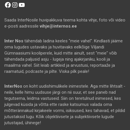
Facebook
Instagram
YouTube
Saada InterNosile huvipakkuva teema kohta vihje, foto või video
e-posti aadressile
vihje@internos.ee
Inter Nos
tähendab ladina keeles "meie vahel". Kindlasti jääme
oma lugudes ustavaks ja huvitavaks eelkõige Viljandi
Gümnaasiumi kooliperele, kuid mitte ainult, sest "meie" võib
tähendada paljusid asju - lugeja ning ajakirjaniku, kooli ja
maailma vahel. Siit leiab artikleid ja arvustusi, reportaaže ja
raamatuid, podcaste ja pilte. Viska pilk peale!
InterNos
on koht uudishimulikele inimestele. Aga mitte lihtsalt -
neile, kelle himu uudsuse järgi on nii suur, et see paneb nad
tegutsema, leidma vastuseid. Siin on teretulnud inimesed, kes
julgevad küsida ja võtta ette raske katsumus valada oma
mõtterännakud kirjakeele vormi, isiksused, kes tahavad, et pildid
jutustaksid lugu. Kõik objektiivsete ja subjektiivsete lugude
jutustajad, ühinege!