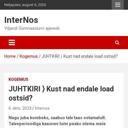
Skip
Neljapäev, august 6, 2026
to
content
InterNos
Viljandi Gümnaasiumi ajaveeb
Home
Kogemus
JUHTKIRI ⟩ Kust nad endale load ostsid?
KOGEMUS
JUHTKIRI ⟩ Kust nad endale load
ostsid?
6. dets. 2023
Internos
Nagu juba kombeks, saabus talv taas ootamatult.
Talveperioodiga kaasnev lumi peaks olema meie