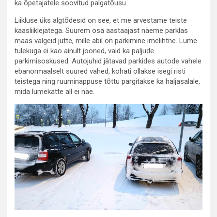
ka õpetajatele soovitud palgatõusu.
Liikluse üks algtõdesid on see, et me arvestame teiste
kaasliiklejatega. Suurem osa aastaajast näeme parklas
maas valgeid jutte, mille abil on parkimine imelihtne. Lume
tulekuga ei kao ainult jooned, vaid ka paljude
parkimisoskused. Autojuhid jätavad parkides autode vahele
ebanormaalselt suured vahed, kohati ollakse isegi risti
teistega ning ruuminappuse tõttu pargitakse ka haljasalale,
mida lumekatte all ei näe.