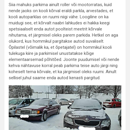
Siia mahuks parkima ainult roller või mootorratas, kuid
nende jaoks on kooli kõrval eraldi parkla, arvestades, et
kooli autoparklas on ruumi niigi vähe. Loogiline on ka
muidugi see, et kõrvalt naabri lahkudes ei hakka keegi
spetsiaalselt enda autot poolteist meetrit kõrvale
nihutama, et järgmisel oleks parem parkida. Hetkel on aga
olukord, kus hommikul pargitakse autod suvaliselt.
Õpilastel (võimalik ka, et õpetajatel) on hommikul kooli
tulekuga kiire ja parkimisel unustatakse kõige
elementaarsemad põhitõed. Joonte puudumisel või nende
kehva nähtavuse korral peab parkima teise auto järgi ning
koheselt tema kõrvale, et ka järgmisel oleks ruumi. Ainult
sellisel juhul saame enda autod kenasti pargitud.