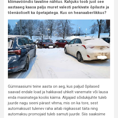
kliimavööndis tavaline nähtus. Kahjuks toob just see
aastaaeg kaasa palju muret valesti parkivate õpilaste ja
tõenäoliselt ka õpetajatega. Kus on heanaaberlikkus?
Gümnaasiumi teine aasta on aeg, kus paljud õpilased
saavad endale load ja hakkavad uhkelt vanemate või lausa
enda masinatega koolis käima. Algajaid sõidukijuhte tuleb
juurde nagu seeni pärast vihma, mis on ka tore, sest
automaksust tulenev raha aitab riigikassat täita ning
automaksu promojaid tuleb samuti juurde. Siis saaksime