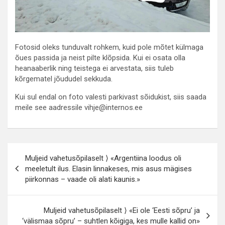
Fotosid oleks tunduvalt rohkem, kuid pole mõtet külmaga
õues passida ja neist pilte klõpsida. Kui ei osata olla
heanaaberlik ning teistega ei arvestata, siis tuleb
kõrgematel jõududel sekkuda.
Kui sul endal on foto valesti parkivast sõidukist, siis saada
meile see aadressile vihje@internos.ee
Navigeerimine
Muljeid vahetusõpilaselt ⟩ «Argentiina loodus oli
meeletult ilus. Elasin linnakeses, mis asus mägises
piirkonnas – vaade oli alati kaunis.»
Muljeid vahetusõpilaselt ⟩ «Ei ole ‘Eesti sõpru’ ja
‘välismaa sõpru’ – suhtlen kõigiga, kes mulle kallid on»