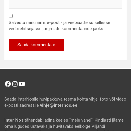
Salvesta minu nimi, e-posti- ja veebiaadress sellesse
veebilehitsejasse järgmiste kommentaaride jaoks.
Facebook
Instagram
YouTube
Saada InterNosile huvipakkuva teema kohta vihje, foto või video
e-posti aadressile
vihje@internos.ee
Inter Nos
tähendab ladina keeles "meie vahel". Kindlasti jääme
oma lugudes ustavaks ja huvitavaks eelkõige Viljandi