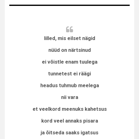
lilled, mis eilset nägid
nüüd on närtsinud
ei võistle enam tuulega
tunnetest ei räägi
headus tuhmub meelega
nii vara
et veelkord meenuks kahetsus
kord veel annaks pisara
ja õitseda saaks igatsus