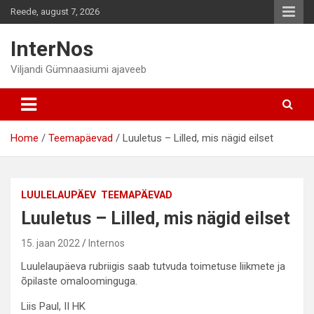
Skip
Reede, august 7, 2026
to
content
InterNos
Viljandi Gümnaasiumi ajaveeb
Home
Teemapäevad
Luuletus – Lilled, mis nägid eilset
LUULELAUPÄEV
TEEMAPÄEVAD
Luuletus – Lilled, mis nägid eilset
15. jaan 2022
Internos
Luulelaupäeva rubriigis saab tutvuda toimetuse liikmete ja
õpilaste omaloominguga.
Liis Paul, II HK