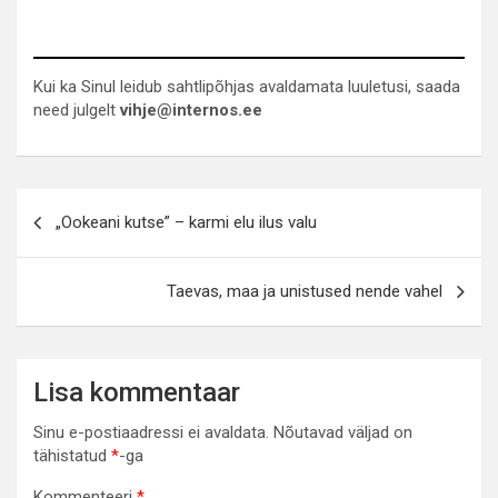
Kui ka Sinul leidub sahtlipõhjas avaldamata luuletusi, saada
need julgelt
vihje@internos.ee
Navigeerimine
„Ookeani kutse” – karmi elu ilus valu
Taevas, maa ja unistused nende vahel
Lisa kommentaar
Sinu e-postiaadressi ei avaldata.
Nõutavad väljad on
tähistatud
*
-ga
Kommenteeri
*