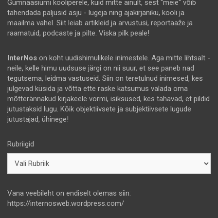
Gümnaasiumi kooliperele, kuid mitte ainult, sest "meie" võib
tähendada paljusid asju - lugeja ning ajakirjaniku, kooli ja
maailma vahel. Siit leiab artikleid ja arvustusi, reportaaže ja
raamatuid, podcaste ja pilte. Viska pilk peale!
InterNos
on koht uudishimulikele inimestele. Aga mitte lihtsalt -
neile, kelle himu uudsuse järgi on nii suur, et see paneb nad
tegutsema, leidma vastuseid. Siin on teretulnud inimesed, kes
julgevad küsida ja võtta ette raske katsumus valada oma
mõtterännakud kirjakeele vormi, isiksused, kes tahavad, et pildid
jutustaksid lugu. Kõik objektiivsete ja subjektiivsete lugude
jutustajad, ühinege!
Rubriigid
Vana veebileht on endiselt olemas siin:
https://internosweb.wordpress.com/