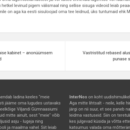
hetkel levinud pigem välismaal ning sellise sisuga videoid leiab peaae
mile on aga ka eesti sisuloojad oma tee leidnud, üks tuntumaid ehk M
e
mise kabinet – anonüümsem
Vastristitud rebased alu
d
punase s
endab ladina keeles "meie
InterNos
on koht uudishimulikel
asti jääme oma lugudes ustavaks
Aga mitte lihtsalt - neile, kelle
 eelkõige Viljandi Gümnaasiumi
järgi on nii suur, et see paneb 
uid mitte ainult, sest "meie" võib
leidma vastuseid. Siin on teretu
jusid asju - lugeja ning
kes julgevad küsida ja võtta ett
ooli ja maailma vahel. Siit leiab
katsumus valada oma mõtterä