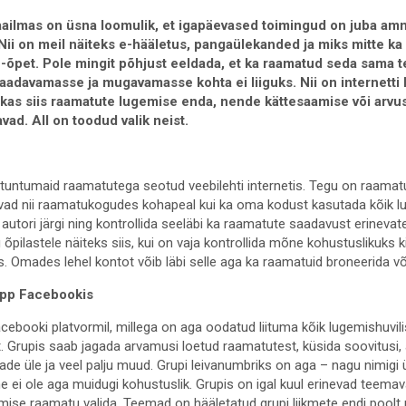
aailmas on üsna loomulik, et igapäevased toimingud on juba ammu
 Nii on meil näiteks e-hääletus, pangaülekanded ja miks mitte ka
-õpet. Pole mingit põhjust eeldada, et ka raamatud seda sama t
saadavamasse ja mugavamasse kohta ei liiguks. Nii on internetti
s kas siis raamatute lugemise enda, nende kättesaamise või arvu
ad. All on toodud valik neist.
 tuntumaid raamatutega seotud veebilehti internetis. Tegu on raama
ad nii raamatukogudes kohapeal kui ka oma kodust kasutada kõik lu
 autori järgi ning kontrollida seeläbi ka raamatute saadavust erineva
 õpilastele näiteks siis, kui on vaja kontrollida mõne kohustuslikuks
. Omades lehel kontot võib läbi selle aga ka raamatuid broneerida võ
upp Facebookis
cebooki platvormil, millega on aga oodatud liituma kõik lugemishuvi
get. Grupis saab jagada arvamusi loetud raamatutest, küsida soovitusi
e üle ja veel palju muud. Grupi leivanumbriks on aga – nagu nimigi 
ne ei ole aga muidugi kohustuslik. Grupis on igal kuul erinevad teemav
mise raamatu valida. Teemad on hääletatud grupi liikmete endi poolt