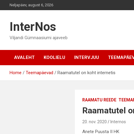
Skip
Neljapäev, august 6, 2026
to
content
InterNos
Viljandi Gümnaasiumi ajaveeb
AVALEHT
KOOLIELU
INTERVJUU
TEEMAPÄE
Home
Teemapäevad
Raamatutel on koht internetis
RAAMATU REEDE
TEEMA
Raamatutel on
20. nov. 2020
Internos
Anete Puusta II HK