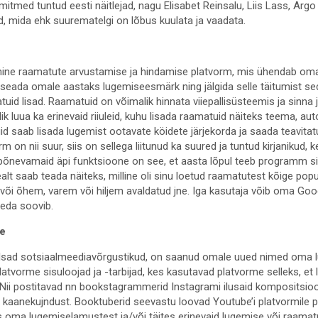
d mitmed tuntud eesti näitlejad, nagu Elisabet Reinsalu, Liis Lass, Argo 
, mida ehk suurematelgi on lõbus kuulata ja vaadata.
ine raamatute arvustamise ja hindamise platvorm, mis ühendab omav
 seada omale aastaks lugemiseesmärk ning jälgida selle täitumist se
tuid lisad. Raamatuid on võimalik hinnata viiepallisüsteemis ja sinna 
k luua ka erinevaid riiuleid, kuhu lisada raamatuid näiteks teema, aut
uid saab lisada lugemist ootavate köidete järjekorda ja saada teavit
 on nii suur, siis on sellega liitunud ka suured ja tuntud kirjanikud, 
 põnevamaid äpi funktsioone on see, et aasta lõpul teeb programm s
Sealt saab teada näiteks, milline oli sinu loetud raamatutest kõige po
i õhem, varem või hiljem avaldatud jne. Iga kasutaja võib oma Go
seda soovib.
be
ulsad sotsiaalmeediavõrgustikud, on saanud omale uued nimed oma l
latvorme sisuloojad ja -tarbijad, kes kasutavad platvorme selleks, et 
Nii postitavad nn bookstagrammerid Instagrami ilusaid kompositsio
 ja kaanekujndust. Booktuberid seevastu loovad Youtube’i platvormile
s oma lugemiselamustest ja/või täites erinevaid lugemise või raamat