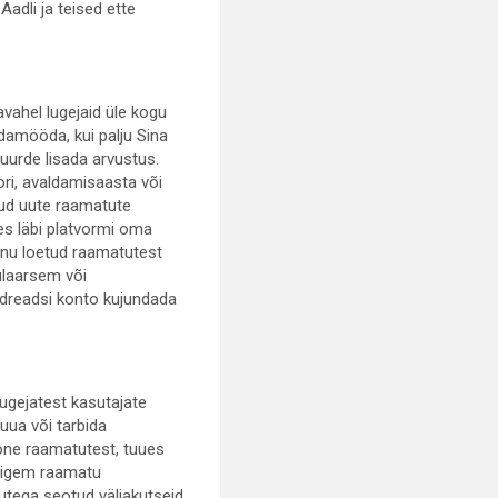
Aadli ja teised ette
ahel lugejaid üle kogu
damööda, kui palju Sina
juurde lisada arvustus.
ori, avaldamisaasta või
atud uute raamatute
kes läbi platvormi oma
inu loetud raamatutest
pulaarsem või
odreadsi konto kujundada
ugejatest kasutajate
luua või tarbida
one raamatutest, tuues
 pigem raamatu
utega seotud väljakutseid.