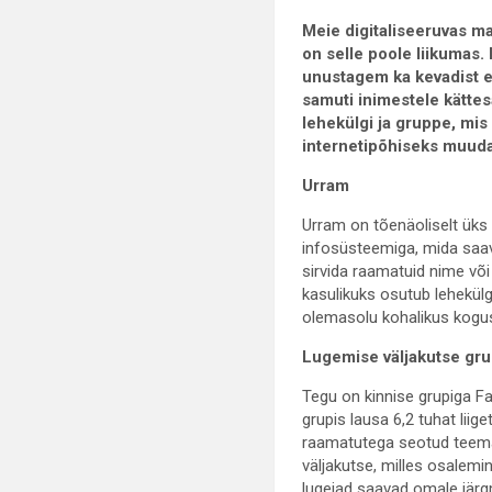
Meie digitaliseeruvas m
on selle poole liikumas.
unustagem ka kevadist e
samuti inimestele kätte
lehekülgi ja gruppe, mi
internetipõhiseks muudav
Urram
Urram on tõenäoliselt üks
infosüsteemiga, mida saav
sirvida raamatuid nime või
kasulikuks osutub lehekülg
olemasolu kohalikus kogus
Lugemise väljakutse gr
Tegu on kinnise grupiga Fa
grupis lausa 6,2 tuhat lii
raamatutega seotud teemad
väljakutse, milles osalemi
lugejad saavad omale järg