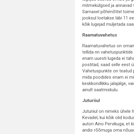
mitmekülgsed ja annavad va
Sarnasel põhimõttel toim
jooksul loetakse läbi 11 
kõik lugejad muljetada saa
Raamatuvahetus
Raamatuvahetus on omamoo
tellida nn vahetuspunktide
enam uuesti lugeda ei taha,
postitad, saad selle eest ü
Vahetuspunkte on teatud p
mida poodides enam ei müü
keskkondlikku jalajälge, v
ainult saatmiskulu.
Juturiiul
Juturiiul on nimeks ühele he
Kevadel, kui kõik olid kod
autori Aino Pervikuga, et 
andis rõõmuga oma nõusolek