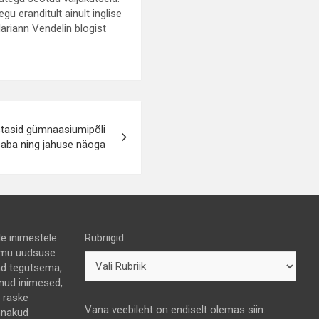
gu eranditult ainult inglise
ariann Vendelin blogist
stasid gümnaasiumipõli
aba ning jahuse näoga
e inimestele.
Rubriigid
 himu uudsuse
nad tegutsema,
lnud inimesed,
e raske
Vana veebileht on endiselt olemas siin:
nnakud