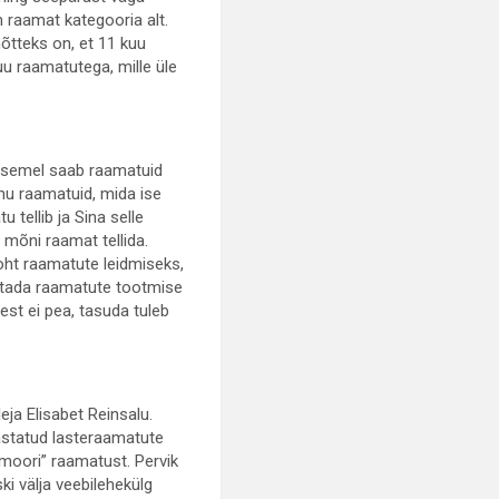
 raamat kategooria alt.
mõtteks on, et 11 kuu
u raamatutega, mille üle
 asemel saab raamatuid
anu raamatuid, mida ise
 tellib ja Sina selle
i mõni raamat tellida.
ht raamatute leidmiseks,
ustada raamatute tootmise
est ei pea, tasuda tuleb
leja Elisabet Reinsalu.
mastatud lasteraamatute
smoori” raamatust. Pervik
ki välja veebilehekülg