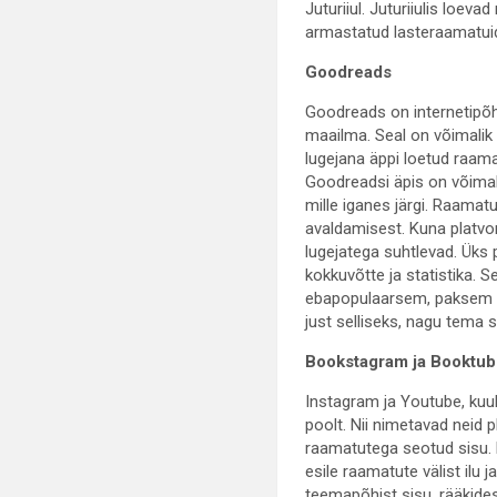
Juturiiul. Juturiiulis loeva
armastatud lasteraamatuid
Goodreads
Goodreads on internetipõh
maailma. Seal on võimalik
lugejana äppi loetud raama
Goodreadsi äpis on võimali
mille iganes järgi. Raamat
avaldamisest. Kuna platvorm
lugejatega suhtlevad. Üks
kokkuvõtte ja statistika. 
ebapopulaarsem, paksem võ
just selliseks, nagu tema 
Bookstagram ja Booktu
Instagram ja Youtube, ku
poolt. Nii nimetavad neid p
raamatutega seotud sisu. 
esile raamatute välist ilu
teemapõhist sisu, rääkide