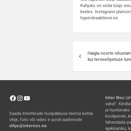
Kahjuks on seda tüüpi sisu 
keeles. Instagrami platvor
hyperebaaktiivne.ee.
Navigeerimin
Haigla noorte nõusta
kui terviseõpetuse tun
Facebook
Instagram
YouTube
Inter Nos
täh
vahel". Kindl
ja huvitavaks
Saada InterNosile huvipakkuva teema kohta
kooliperele, k
vihje, foto või video e-posti aadressile
tähendada pal
vihje@internos.ee
ajakirjaniku, k