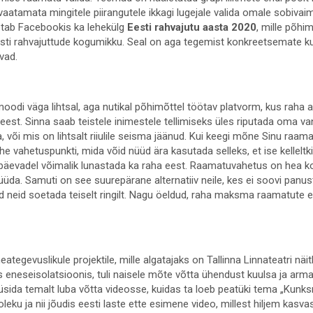
atamata mingitele piirangutele ikkagi lugejale valida omale sobivaim
etab Facebookis ka lehekülg
Eesti rahvajutu aasta 2020
, mille põhi
eesti rahvajuttude kogumikku. Seal on aga tegemist konkreetsemate ku
vad.
di väga lihtsal, aga nutikal põhimõttel töötav platvorm, kus raha
 eest. Sinna saab teistele inimestele tellimiseks üles riputada oma v
 või mis on lihtsalt riiulile seisma jäänud. Kui keegi mõne Sinu raamatu
he vahetuspunkti, mida võid nüüd ära kasutada selleks, et ise kelleltk
äevadel võimalik lunastada ka raha eest. Raamatuvahetus on hea ko
da. Samuti on see suurepärane alternatiiv neile, kes ei soovi pan
aid neid soetada teiselt ringilt. Nagu öeldud, raha maksma raamatute e
ategevuslikule projektile, mille algatajaks on Tallinna Linnateatri näit
us eneseisolatsioonis, tuli naisele mõte võtta ühendust kuulsa ja ar
küsida temalt luba võtta videosse, kuidas ta loeb peatüki tema „Kunk
u ja nii jõudis eesti laste ette esimene video, millest hiljem kasvas