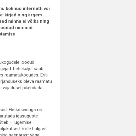
 kolinud internetti või
 e-kirjad ning ärgem
eed minna ei võiks ning
 loodud mitmeid
stamise
tukogudele loodud
gejad. Leheküljel saab
tes raamatukogudes. Eriti
 kirjanduseks oleva raamatu
i vajadusel pikendada.
lised. Hetkeseisuga on
, arutada igasuguste
ütleb – lugemise
äljakutsed, mille hulgast
 ning seepärast väga