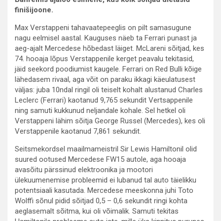
finišijoone.
Max Verstappeni tahavaatepeeglis on pilt samasugune
nagu eelmisel aastal. Kauguses näeb ta Ferrari punast ja
aeg-ajalt Mercedese hõbedast läiget. McLareni sõitjad, kes
74. hooaja lõpus Verstappenile kerget peavalu tekitasid,
jäid seekord poodiumist kaugele. Ferrari on Red Bulli kõige
lähedasem rivaal, aga võit on paraku ikkagi käeulatusest
väljas: juba 10ndal ringil oli teiselt kohalt alustanud Charles
Leclerc (Ferrari) kaotanud 9,765 sekundit Vertsappenile
ning samuti kukkunud neljandale kohale. Sel hetkel oli
Verstappeni lähim sõitja George Russel (Mercedes), kes oli
Verstappenile kaotanud 7,861 sekundit.
Seitsmekordsel maailmameistril Sir Lewis Hamiltonil olid
suured ootused Mercedese FW15 autole, aga hooaja
avasõitu pärssinud elektroonika ja mootori
ülekuumenemise probleemid ei lubanud tal auto täielikku
potentsiaali kasutada. Mercedese meeskonna juhi Toto
Wolffi sõnul pidid sõitjad 0,5 – 0,6 sekundit ringi kohta
aeglasemalt sõitma, kui oli võimalik. Samuti tekitas