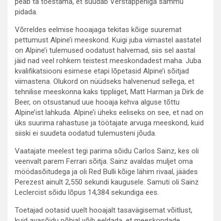
peab ta tõestama, et suudab Verstappeniga sammu
pidada.
Võrreldes eelmise hooajaga tekitas kõige suuremat
pettumust Alpine’i meeskond. Kuigi juba viimastel aastatel
on Alpine’i tulemused oodatust halvemad, siis sel aastal
jäid nad veel rohkem teistest meeskondadest maha. Juba
kvalifikatsiooni esimese etapi lõpetasid Alpine’i sõitjad
viimastena. Olukord on nüüdseks halvenenud sellega, et
tehnilise meeskonna kaks tippliiget, Matt Harman ja Dirk de
Beer, on otsustanud uue hooaja kehva alguse tõttu
Alpine’ist lahkuda. Alpine’i üheks eeliseks on see, et nad on
üks suurima rahastuse ja töötajate arvuga meeskond, kuid
siiski ei suudeta oodatud tulemusteni jõuda.
Vaatajate meelest tegi parima sõidu Carlos Sainz, kes oli
veenvalt parem Ferrari sõitja. Sainz avaldas muljet oma
möödasõitudega ja oli Red Bulli kõige lähim rivaal, jäädes
Perezest ainult 2,550 sekundi kaugusele. Samuti oli Sainz
Leclercist sõidu lõpus 14,384 sekundiga ees.
Toetajad ootasid uuelt hooajalt tasavägisemat võitlust,
kuid avasõidu põhjal võib eeldada, et meeskondade