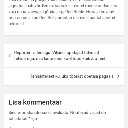
järjestus jääb võrdlemisi samaks. Teistel meeskondadel on
vaja näha vaeva, et jõuda järgi Red Bullile. Hooaja huvitav
osa on see, kas Red Bull purustab eelmisel aastal seatud
rekordid.
Navigeerimine
Reporteri videolugu: Viljandi õpetajad tutvusid
tehisaruga, mis laste eest koolitööd kõik ära teeb
Tehisintellekt kui üks tööriist õpetaja pagasis
Lisa kommentaar
Sinu e-postiaadressi ei avaldata.
Nõutavad väljad on
tähistatud
*
-ga