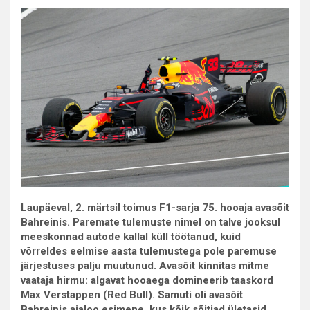
Laupäeval, 2. märtsil toimus F1-sarja 75. hooaja avasõit
Bahreinis. Paremate tulemuste nimel on talve jooksul
meeskonnad autode kallal küll töötanud, kuid
võrreldes eelmise aasta tulemustega pole paremuse
järjestuses palju muutunud. Avasõit kinnitas mitme
vaataja hirmu: algavat hooaega domineerib taaskord
Max Verstappen (Red Bull). Samuti oli avasõit
Bahreinis ajaloo esimene, kus kõik sõitjad ületasid