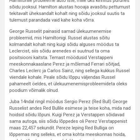
Hamiltonile probleeme auto iste, mille üks kinnitus purunes
sõidu jooksul. Hamilton alustas hooaja avasõitu pettumust
tekitavalt üheksandalt kohalt ning sõidu jooksul suutis ta
tulemust parandada vaid kahe koha võrra.
George Russelit painasid samad ülekuumenemise
probleemid, mis Hamiltonigi. Russel alustas sõitu
kolmandalt kohalt ning kuigi sõidu alguses möödus ta
Leclercist, siis sõidu arenedes ei suutnud ta oma
positsiooni kaitsta. Temast möödusid Verstappeni
meeskonnakaaslane Perez ja mõlemad Ferrari sõitjad,
Charles Leclerc ja Carlos Sainz, ning sellega kukkus Russel
viiendale kohale. Peale sõidu lõppu väljendas Russel
pahameelt öeldes, et ülekuumenemisprobleemideta oleks
poodium võimalik olnud.
Juba 14ndal ringil möödus Sergio Perez (Red Bull) George
Russelist andes Red Bullile esimese ja teise koha, mida nad
hoidsid sõidu lõpuni. Kuigi Perez ja Verstappen sõidavad
sama autoga, siis sõidu lõppedes oli Perez Verstappenist
maas 22,457 sekundit. Pereze leping Red Bulliga on
lõppemas ning selleks, et oma kohta meeskonnas hoida,