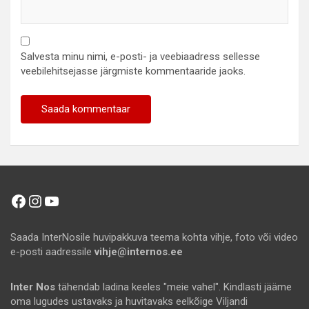
Salvesta minu nimi, e-posti- ja veebiaadress sellesse
veebilehitsejasse järgmiste kommentaaride jaoks.
Facebook
Instagram
YouTube
Saada InterNosile huvipakkuva teema kohta vihje, foto või video
e-posti aadressile
vihje@internos.ee
Inter Nos
tähendab ladina keeles "meie vahel". Kindlasti jääme
oma lugudes ustavaks ja huvitavaks eelkõige Viljandi