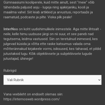
Gümnaasiumi kooliperele, kuid mitte ainult, sest "meie" võib
tähendada paljusid asju - lugeja ning ajakirjaniku, kooli ja
maailma vahel. Siit leiab artikleid ja arvustusi, reportaaže ja
raamatuid, podcaste ja pilte. Viska pilk peale!
InterNos
on koht uudishimulikele inimestele. Aga mitte lihtsalt -
neile, kelle himu uudsuse järgi on nii suur, et see paneb nad
tegutsema, leidma vastuseid. Siin on teretulnud inimesed, kes
julgevad küsida ja võtta ette raske katsumus valada oma
mõtterännakud kirjakeele vormi, isiksused, kes tahavad, et pildid
jutustaksid lugu. Kõik objektiivsete ja subjektiivsete lugude
jutustajad, ühinege!
Rubriigid
Vana veebileht on endiselt olemas siin:
https://internosweb.wordpress.com/