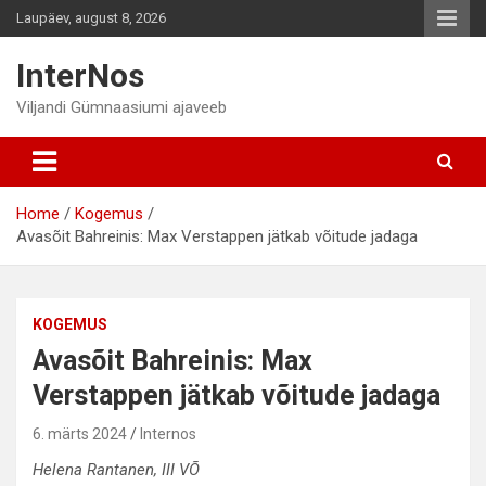
Skip
Laupäev, august 8, 2026
to
content
InterNos
Viljandi Gümnaasiumi ajaveeb
Home
Kogemus
Avasõit Bahreinis: Max Verstappen jätkab võitude jadaga
KOGEMUS
Avasõit Bahreinis: Max
Verstappen jätkab võitude jadaga
6. märts 2024
Internos
Helena Rantanen, III VÕ