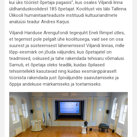
kui üks tööriist õpetaja pagasis”, kus osales Viljandi linna
üldhariduskoolidest 185 õpetajat. Koolitust viis läbi Tallinna
Ülikooli humanitaarteaduste instituudi kultuuriandmete
analüüsi teadur Andres Karjus.
Viljandi Hariduse Arengufondi tegevjuht Eneli Rimpel ütles,
et tegemist pole pelgalt ühe koolitusega, vaid see on osa
suurest ja süsteemsest lähenemisest Viljandi linnas, mille
lõpp-eesmärk on jõuda väljundini, kus õpetajatel on
teadmised, oskused ja tahe rakendada tehisaru võimalusi.
Samuti, et õpetaja oleks teadlik, kuidas õpilased
tehisintellekti kasutavad ning kuidas eesmärgipäraselt
tööriista rakendada just õpiväljundite saavutamiseks ja
õppija andekuse märkamiseks ja toetamiseks.