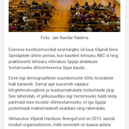
Foto: Jan Randar Raidma
Esimese koolitusmooduli eesmärgiks oli luua Viljandi linna
õpetajatele ühtne pinnas, kus käsitleti tehisaru ABC-d ning
praktiseeriti tehisaru võimalusi õppija andekuse
toetamiseks diferentseeriva õppe kaudu.
Eesti riigi demograafiliste suundumuste tõttu tööealiste
hulk kahaneb. Samal ajal suureneb vajadus
kõrgtehnoloogiliste ja teadusmahukate töökohtade järgi.
See tähendab, et jätkusuutliku riigi toimimiseks tuleb leida
parimaid viise koolide võimestamiseks, et iga õppija
potentsiaal maksimaalselt avalduks ning rakenduks.
Sihtasutus Viljandi Hariduse Arengufond on 2013. aastal
loodud organisatsioon, mille eesmärk on kaasa aidata