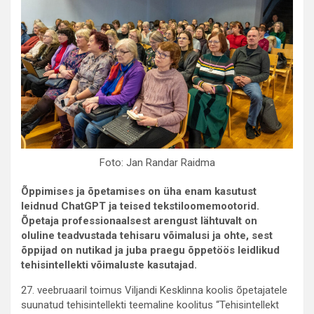
Foto: Jan Randar Raidma
Õppimises ja õpetamises on üha enam kasutust
leidnud ChatGPT ja teised tekstiloomemootorid.
Õpetaja professionaalsest arengust lähtuvalt on
oluline teadvustada tehisaru võimalusi ja ohte, sest
õppijad on nutikad ja juba praegu õppetöös leidlikud
tehisintellekti võimaluste kasutajad.
27. veebruaaril toimus Viljandi Kesklinna koolis õpetajatele
suunatud tehisintellekti teemaline koolitus “Tehisintellekt