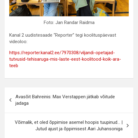
Foto: Jan Randar Raidma
Kanal 2 uudistesaade “Reporter” tegi koolituspäevast
videoloo:
https://reporter.kanal2.ee/7970308/viljandi-opetajad-
tutvusid-tehisaruga-mis-laste-eest-koolitood-koik-ara-
teeb
Navigeerimine
Avasõit Bahreinis: Max Verstappen jätkab võitude
jadaga
Võimalik, et oled õppimise asemel hoopis tuupinud… |
Jutud ajust ja õppimisest Aari Juhansoniga