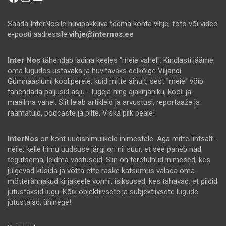
Saada InterNosile huvipakkuva teema kohta vihje, foto või video
e-posti aadressile
vihje@internos.ee
Inter Nos
tähendab ladina keeles "meie vahel". Kindlasti jääme
oma lugudes ustavaks ja huvitavaks eelkõige Viljandi
Gümnaasiumi kooliperele, kuid mitte ainult, sest "meie" võib
tähendada paljusid asju - lugeja ning ajakirjaniku, kooli ja
maailma vahel. Siit leiab artikleid ja arvustusi, reportaaže ja
raamatuid, podcaste ja pilte. Viska pilk peale!
InterNos
on koht uudishimulikele inimestele. Aga mitte lihtsalt -
neile, kelle himu uudsuse järgi on nii suur, et see paneb nad
tegutsema, leidma vastuseid. Siin on teretulnud inimesed, kes
julgevad küsida ja võtta ette raske katsumus valada oma
mõtterännakud kirjakeele vormi, isiksused, kes tahavad, et pildid
jutustaksid lugu. Kõik objektiivsete ja subjektiivsete lugude
jutustajad, ühinege!