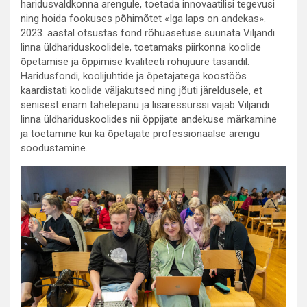
haridusvaldkonna arengule, toetada innovaatilisi tegevusi
ning hoida fookuses põhimõtet «Iga laps on andekas».
2023. aastal otsustas fond rõhuasetuse suunata Viljandi
linna üldhariduskoolidele, toetamaks piirkonna koolide
õpetamise ja õppimise kvaliteeti rohujuure tasandil.
Haridusfondi, koolijuhtide ja õpetajatega koostöös
kaardistati koolide väljakutsed ning jõuti järeldusele, et
senisest enam tähelepanu ja lisaressurssi vajab Viljandi
linna üldhariduskoolides nii õppijate andekuse märkamine
ja toetamine kui ka õpetajate professionaalse arengu
soodustamine.