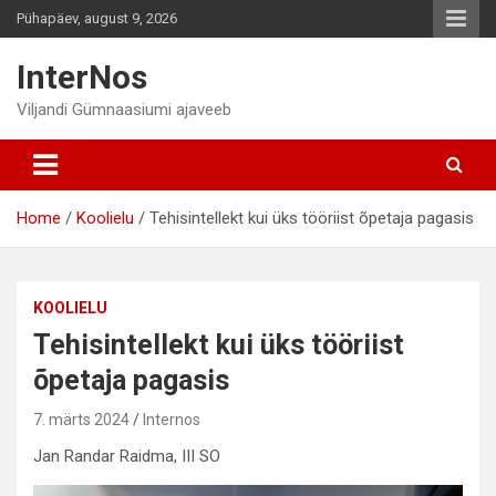
Skip
Pühapäev, august 9, 2026
to
content
InterNos
Viljandi Gümnaasiumi ajaveeb
Home
Koolielu
Tehisintellekt kui üks tööriist õpetaja pagasis
KOOLIELU
Tehisintellekt kui üks tööriist
õpetaja pagasis
7. märts 2024
Internos
Jan Randar Raidma, III SO